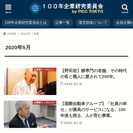
menu
search
100年企業研究委員会とは
記事一覧
運営団体について
会員企業
HOME
2020年
5月
2020年5月
企業家インタビュー
【野田岩】鰻専門の老舗、その時代
の客と職人に愛されて200年。
2020.05.12
企業家インタビュー
【国際自動車グループ】「社員の幸
せ」が最高のサービスになる。100
年後も残る、人が育む事業。
2020.05.12