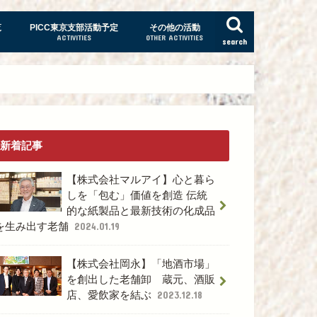
覧
PICC東京支部活動予定
その他の活動
ACTIVITIES
OTHER ACTIVITIES
search
新着記事
【株式会社マルアイ】心と暮ら
しを「包む」価値を創造 伝統
的な紙製品と最新技術の化成品
を生み出す老舗
2024.01.19
【株式会社岡永】「地酒市場」
を創出した老舗卸 蔵元、酒販
店、愛飲家を結ぶ
2023.12.18