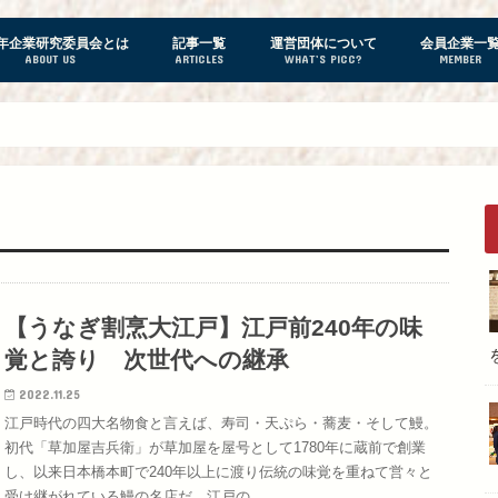
0年企業研究委員会とは
記事一覧
運営団体について
会員企業一
ABOUT US
ARTICLES
WHAT’S PICC?
MEMBER
企業家インタビュー
企業家レポート
【うなぎ割烹大江戸】江戸前240年の味
覚と誇り 次世代への継承
2022.11.25
江戸時代の四大名物食と言えば、寿司・天ぷら・蕎麦・そして鰻。
初代「草加屋吉兵衛」が草加屋を屋号として1780年に蔵前で創業
し、以来日本橋本町で240年以上に渡り伝統の味覚を重ねて営々と
受け継がれている鰻の名店だ。江戸の…