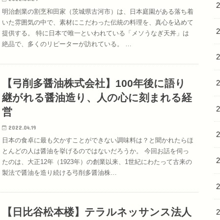
明治創業の割烹和田家（茨城県古河市）は、日本庭園がある落ち着
いた雰囲気の中で、素材にこだわった伝統の料理を、真心を込めて
提供する。 特に日本で唯一といわれている「メソうなぎ天丼」は
絶品で、多くのリピーターが訪れている。 …
【弓削多醤油株式会社】100年後に語り
継がれる醤油造り、人の心に刻まれる経
営
2022.04.19
日本の食卓に最も欠かすことができない調味料は？と聞かれたらほ
とんどの人は醤油を挙げるのではないだろうか。 今回お話を伺っ
たのは、大正12年（1923年）の創業以来、1世紀にわたって古来の
製法で醤油を造り続ける弓削多醤油株…
【日比谷松本楼】テラルネッサンス法人