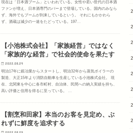
現在は「日本酒ブーム」といわれている。女性や若い世代の日本酒
ファンが増え、日本酒専門のバーまで登場している。国内のみなら
ず、海外でもブームが到来しているという。 それにもかかわら
ず、酒蔵は減少の一途をたどっている。197…
【小池株式会社】「家族経営」ではなく
「家族的な経営」で社会的使命を果たす
2022.08.29
明治17年に鍛冶業からスタートし、明治32年から蒸気ボイラーの
製造、大正15年より消防自動車を生産している小池株式会社。 現
在、北関東を中心に各市町村、自治体、民間への納入実績を持ち、
高い評価と信用を得るに至っている。 …
【割烹和田家】本当のお客を見定め、ぶ
れずに鮮度を追求する
2022.08.29