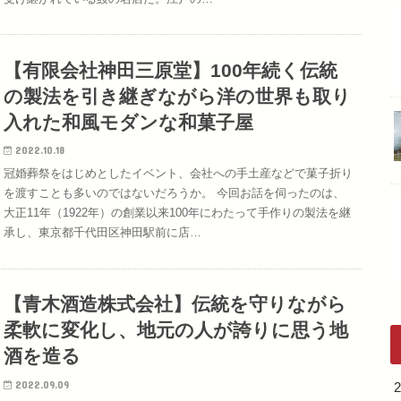
【有限会社神田三原堂】100年続く伝統
の製法を引き継ぎながら洋の世界も取り
入れた和風モダンな和菓子屋
2022.10.18
冠婚葬祭をはじめとしたイベント、会社への手土産などで菓子折り
を渡すことも多いのではないだろうか。 今回お話を伺ったのは、
大正11年（1922年）の創業以来100年にわたって手作りの製法を継
承し、東京都千代田区神田駅前に店…
【⻘木酒造株式会社】伝統を守りながら
柔軟に変化し、地元の人が誇りに思う地
酒を造る
2022.09.09