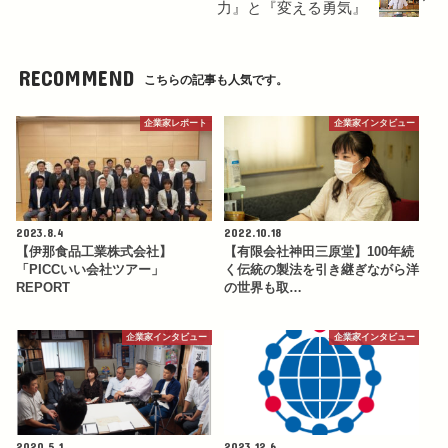
力』と『変える勇気』
RECOMMEND
こちらの記事も人気です。
企業家レポート
企業家インタビュー
2023.8.4
2022.10.18
【伊那食品工業株式会社】
【有限会社神田三原堂】100年続
「PICCいい会社ツアー」
く伝統の製法を引き継ぎながら洋
REPORT
の世界も取…
企業家インタビュー
企業家インタビュー
2020.5.1
2023.12.6