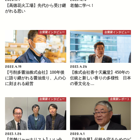
【高徳花火工場】先代から受け継
老舗に学べ！
がれる思い
企業家インタビュー
企業家インタビュー
2022.4.19
2023.4.26
【弓削多醤油株式会社】100年後
【株式会社香十天薫堂】450年の
に語り継がれる醤油造り、人の心
伝統と新しい香りの多様性 日本
に刻まれる経営
の香文化を…
企業家インタビュー
企業家レポート
2023.1.26
2020.4.1
【老舗ジャーナリスト】いい会
【浅草中屋】伝統を守るためのビ